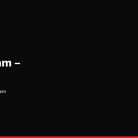
am –
dam