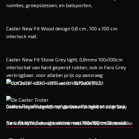
ruimtes, groepslessen, en balsporten,
Caster New Fit Wood design 0,8 cm , 100 x 100 cm
interlock mat.
Caster New Fit Stone Grey light, 0,8mmx 100x100cm
interlockat van hard geperst rubber, ook in Faro Grey
verkrijgbaar, voor allebei prijs op aanvraag
Caster Recofit zwart met grijze stip rubber interlock
In de kern versterkt met glasvezel ideaal voor groep
Ook uw logo mogelijk op de New Fit light of dark Gray
mat. 8mm dik en 100×100 cm.
sporten (CrossFit etc.)
rubber interlock mat.
New fit light Gray standaard mat, 100x100cm 8mm dik.
New Fit Wood design rubber mat 100x100cm, 8 mm dik.
De Caster Troter rubber interlock mat bij ’t Klaslokaal in
Bloemendaal.