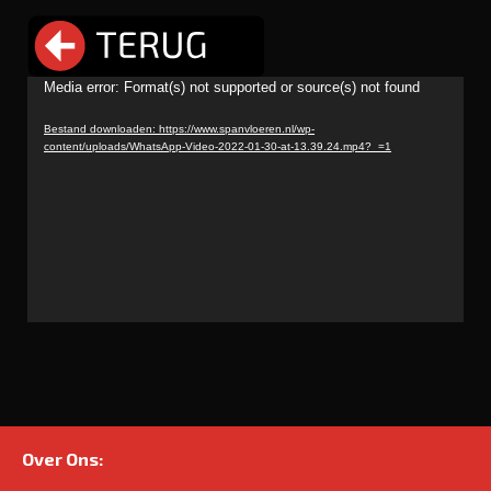
Videospeler
Media error: Format(s) not supported or source(s) not found
Bestand downloaden: https://www.spanvloeren.nl/wp-
content/uploads/WhatsApp-Video-2022-01-30-at-13.39.24.mp4?_=1
Over Ons: