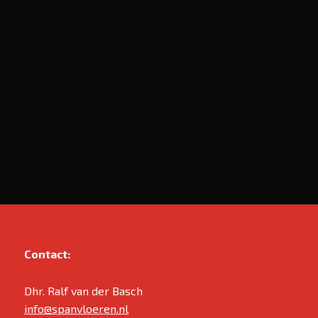
Contact:
Dhr. Ralf van der Basch
info@spanvloeren.nl